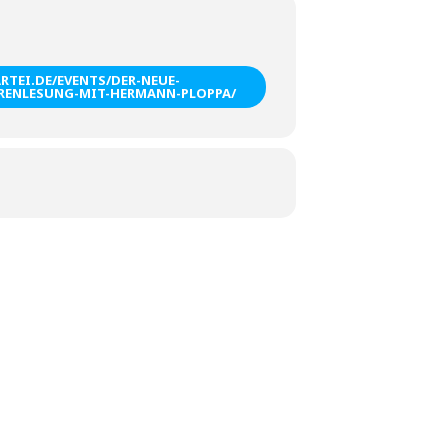
ARTEI.DE/EVENTS/DER-NEUE-
RENLESUNG-MIT-HERMANN-PLOPPA/