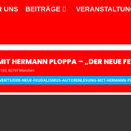
R UNS
BEITRÄGE
VERANSTALTUN
IT HERMANN PLOPPA – „DER NEUE F
. 189, 80797 München
/EVENTS/DER-NEUE-FEUDALISMUS-AUTORENLESUNG-MIT-HERMANN-P