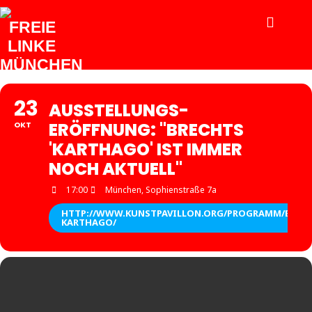
Zum
Inhalt
springen
23
AUSSTELLUNGS-
ERÖFFNUNG: "BRECHTS
OKT
'KARTHAGO' IST IMMER
NOCH AKTUELL"
17:00
München, Sophienstraße 7a
HTTP://WWW.KUNSTPAVILLON.ORG/PROGRAMM/BREC
KARTHAGO/